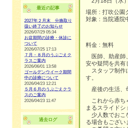
2月18日（水）
最近の記事
場所 : 打吹公
対象 : 当院通
2027年２月末 分娩取り
扱い終了のお知らせ
2026/07/29 05:34
お盆期間の診療・休診に
ついて
料金 : 無料
2026/07/25 17:13
７月・８月のうぶごえク
医師、助産師、
ラスご案内
安や疑問を共有
2026/06/01 13:58
スタッフ制作に
ゴールデンウイーク期間
す。
中の診療について
2026/04/23 12:21
産後の生活、母
５月６月のうぶごえクラ
スのご案内
これから赤ちゃ
2026/04/23 11:47
まるスライドシ
少人数でおこな
過去ログ
る場合もござい