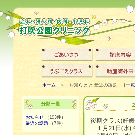
ホーム
＞ お知らせ と 最近の話題 ［
一覧
分類一覧
お知らせ
（193件）
後期クラス(妊娠
最近の話題
（7件）
１月21日(水)